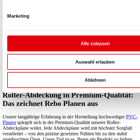
Maße eingeben:
Länge, Breite und Höhe Ihres Rollers, plus
Saumzugabe.
Material und Farbe auswählen:
Entscheiden Sie sich für
Marketing
BASIC oder STANDARD und wählen Sie Ihren
Wunschfarbton.
Zusatzoptionen festlegen:
Bestimmen Sie den Abstand der
Ösen und fügen Sie Extras wie Verschlussarten oder
Expanderseile hinzu.
Alle zulassen
Skizze hochladen:
Optional können Sie eine Skizze Ihres
Rollers hochladen, um spezielle Anforderungen zu
berücksichtigen.
Auswahl erlauben
Dieser flexible Konfigurationsprozess stellt sicher, dass Ihre Roller-
Abdeckplane exakt Ihren Vorstellungen entspricht und einen
Ablehnen
optimalen Schutz bietet.
Roller-Abdeckung in Premium-Qualität:
Das zeichnet Rebo Planen aus
Unsere langjährige Erfahrung in der Herstellung hochwertiger
PVC-
Planen
spiegelt sich in der Premium-Qualität unserer Roller-
Abdeckplane wider. Jede Abdeckplane wird mit höchster Sorgfalt
verarbeitet – von den präzise gesetzten Nähten bis zu den stabil
angebrachten Ösen. Unser Ziel ist es, Ihnen ein Produkt zu liefern,