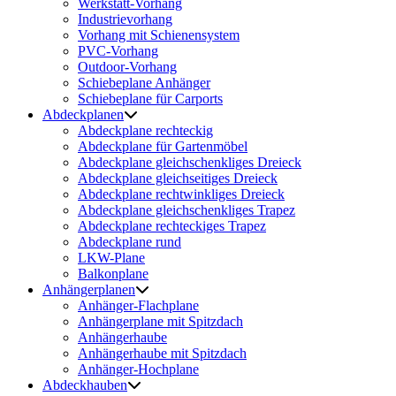
Werkstatt-Vorhang
Industrievorhang
Vorhang mit Schienensystem
PVC-Vorhang
Outdoor-Vorhang
Schiebeplane Anhänger
Schiebeplane für Carports
Abdeckplanen
Abdeckplane rechteckig
Abdeckplane für Gartenmöbel
Abdeckplane gleichschenkliges Dreieck
Abdeckplane gleichseitiges Dreieck
Abdeckplane rechtwinkliges Dreieck
Abdeckplane gleichschenkliges Trapez
Abdeckplane rechteckiges Trapez
Abdeckplane rund
LKW-Plane
Balkonplane
Anhängerplanen
Anhänger-Flachplane
Anhängerplane mit Spitzdach
Anhängerhaube
Anhängerhaube mit Spitzdach
Anhänger-Hochplane
Abdeckhauben