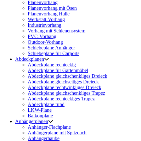
Planenvorhang
Planenvorhang mit Ösen
Planenvorhang Halle
Werkstatt-Vorhang
Industrievorhang
Vorhang mit Schienensystem
PVC-Vorhang
Outdoor-Vorhang
Schiebeplane Anhänger
Schiebeplane für Carports
Abdeckplanen
Abdeckplane rechteckig
Abdeckplane für Gartenmöbel
Abdeckplane gleichschenkliges Dreieck
Abdeckplane gleichseitiges Dreieck
Abdeckplane rechtwinkliges Dreieck
Abdeckplane gleichschenkliges Trapez
Abdeckplane rechteckiges Trapez
Abdeckplane rund
LKW-Plane
Balkonplane
Anhängerplanen
Anhänger-Flachplane
Anhängerplane mit Spitzdach
Anhängerhaube