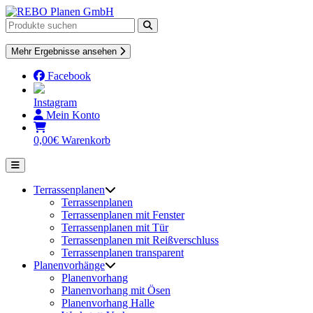
Skip
to
content
Mehr Ergebnisse ansehen
Facebook
Instagram
Mein Konto
0,00
€
Warenkorb
Terrassenplanen
Terrassenplanen
Terrassenplanen mit Fenster
Terrassenplanen mit Tür
Terrassenplanen mit Reißverschluss
Terrassenplanen transparent
Planenvorhänge
Planenvorhang
Planenvorhang mit Ösen
Planenvorhang Halle