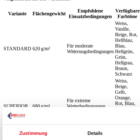
Empfohlene
Verfügbare
Variante
Flächengewicht
Einsatzbedingungen
Farbtöne
Weiss,
Vanille,
Beige, Rot,
Hellblau,
Für moderate
Blau,
STANDARD
620 g/m²
Witterungsbedingungen
Hellgrün,
Grün,
Hellgrau,
Braun,
Schwarz
Weiss,
Beige,
Gelb,
Orange,
Für extreme
Rot, Blau,
SUPERIOR
680 g/m²
Wetterbedingungen
Grün, Grau,
und intensiven Einsatz
Dunkelgrau,
Braun,
Anthrazit,
Schwarz
Zustimmung
Details
Optionale Extras: