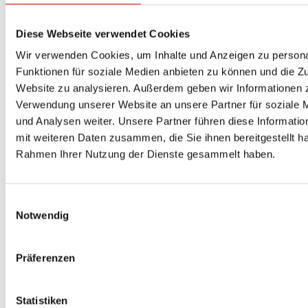
Unterschiedliche Ösenabstände (alle 30 oder 50 cm)
Diese Webseite verwendet Cookies
Verschlussarten (Reißverschluss oder Klettverschluss)
Wir verwenden Cookies, um Inhalte und Anzeigen zu persona
Zusatzoptionen wie Expanderseile zur besseren Fixierung
Funktionen für soziale Medien anbieten zu können und die Zu
Diese Auswahlmöglichkeiten ermöglichen es Ihnen, die
Website zu analysieren. Außerdem geben wir Informationen z
Abdeckplane exakt auf Ihre Bedürfnisse abzustimmen und den
optimalen Schutz zu gewährleisten.
Verwendung unserer Website an unsere Partner für soziale
und Analysen weiter. Unsere Partner führen diese Informati
Roller-Abdeckplane nach Maß – flexibel
mit weiteren Daten zusammen, die Sie ihnen bereitgestellt ha
konfigurieren und bestellen
Rahmen Ihrer Nutzung der Dienste gesammelt haben.
Mit unserem benutzerfreundlichen
Online-Konfigurator
gestalten
Sie Ihre Abdeckplane für Roller exakt nach Ihren Vorgaben.
Einwilligungsauswahl
Erfassen Sie dazu die exakten Maße Ihres Rollers – Länge, Breite
Notwendig
und Höhe – und rechnen Sie 2–3 cm zusätzlich für den Saum ein.
Anschließend wählen Sie die Materialvariante, den gewünschten
Farbton sowie optionale Extras wie den Ösenabstand und die
Verschlussart.
Präferenzen
So funktioniert es Schritt für Schritt:
Statistiken