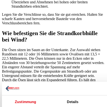
Überziehen und Abnehmen bei hohen oder breiten
Strandkörben erleichtert.
Legen Sie die Verschlüsse so, dass Sie sie gut erreichen. Halten Sie
scharfe Kanten und hervorstehende Bauteile von den
Verschlussbereichen fern.
Wie befestigen Sie die Strandkorbhülle
bei Wind?
Die Ösen sitzen im Saum an der Unterkante. Zur Auswahl stehen
Rundösen mit 12 oder 16 Millimetern sowie Ovalösen mit 13,5 ×
22,5 Millimetern. Die Ösen können nur in den Ecken oder in
Abständen von 30 beziehungsweise 50 Zentimetern gesetzt werden.
Ein engerer Abstand verteilt die Spannung auf mehr
Befestigungspunkte. Die Gegenpunkte am Strandkorb oder am
Untergrund müssen für die entstehenden Kräfte geeignet sein.
Durch die Ösen lässt sich ein Expanderseil führen. Es hält den
unteren Rand näher am Strandkorb und gleicht leichte Bewegungen
aus. Kontrollieren Sie den Sitz bei angekündigtem starkem Wind
und berücksichtigen Sie die Bedingungen am Aufstellort.
Zustimmung
Details
Wie vermeiden Sie Feuchtigkeit unter der