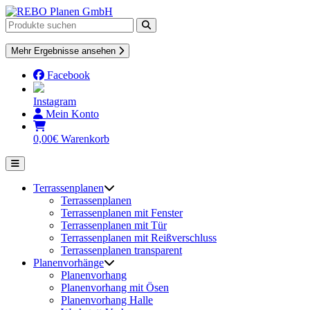
Skip
to
content
Mehr Ergebnisse ansehen
Facebook
Instagram
Mein Konto
0,00
€
Warenkorb
Terrassenplanen
Terrassenplanen
Terrassenplanen mit Fenster
Terrassenplanen mit Tür
Terrassenplanen mit Reißverschluss
Terrassenplanen transparent
Planenvorhänge
Planenvorhang
Planenvorhang mit Ösen
Planenvorhang Halle