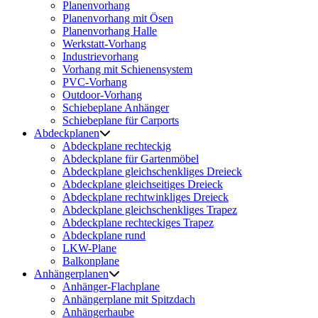
Planenvorhang
Planenvorhang mit Ösen
Planenvorhang Halle
Werkstatt-Vorhang
Industrievorhang
Vorhang mit Schienensystem
PVC-Vorhang
Outdoor-Vorhang
Schiebeplane Anhänger
Schiebeplane für Carports
Abdeckplanen
Abdeckplane rechteckig
Abdeckplane für Gartenmöbel
Abdeckplane gleichschenkliges Dreieck
Abdeckplane gleichseitiges Dreieck
Abdeckplane rechtwinkliges Dreieck
Abdeckplane gleichschenkliges Trapez
Abdeckplane rechteckiges Trapez
Abdeckplane rund
LKW-Plane
Balkonplane
Anhängerplanen
Anhänger-Flachplane
Anhängerplane mit Spitzdach
Anhängerhaube