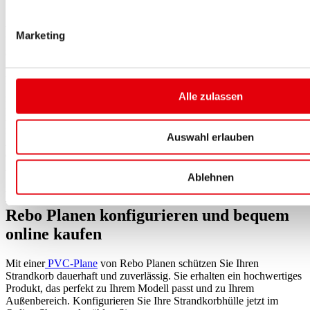
Sie alle Maße.
Bestellprozess: Schnell, einfach und
Marketing
sicher
Nachdem Sie Ihre Strandkorb-Abdeckung konfiguriert haben,
geben Sie die Bestellung direkt online auf. Zur Auswahl stehen
Alle zulassen
PayPal, Klarna und der Kauf auf Rechnung. Die Lieferzeit beträgt
in der Regel 14 bis 30 Werktage. Der genaue Zeitraum richtet sich
nach der Komplexität Ihrer Konfiguration. Rebo Planen fertigt die
Auswahl erlauben
Abdeckhaube anschließend nach Ihren Maßangaben. Eine Skizze
erleichtert die Abstimmung, wenn Ihr Strandkorb Rundungen,
Anbauteile oder eine abweichende Form besitzt.
Ablehnen
Fazit: Jetzt Strandkorb-Abdeckung bei
Rebo Planen konfigurieren und bequem
online kaufen
Mit einer
PVC-Plane
von Rebo Planen schützen Sie Ihren
Strandkorb dauerhaft und zuverlässig. Sie erhalten ein hochwertiges
Produkt, das perfekt zu Ihrem Modell passt und zu Ihrem
Außenbereich. Konfigurieren Sie Ihre Strandkorbhülle jetzt im