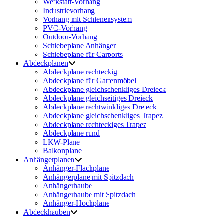
Werkstatt-Vorhang
Industrievorhang
Vorhang mit Schienensystem
PVC-Vorhang
Outdoor-Vorhang
Schiebeplane Anhänger
Schiebeplane für Carports
Abdeckplanen
Abdeckplane rechteckig
Abdeckplane für Gartenmöbel
Abdeckplane gleichschenkliges Dreieck
Abdeckplane gleichseitiges Dreieck
Abdeckplane rechtwinkliges Dreieck
Abdeckplane gleichschenkliges Trapez
Abdeckplane rechteckiges Trapez
Abdeckplane rund
LKW-Plane
Balkonplane
Anhängerplanen
Anhänger-Flachplane
Anhängerplane mit Spitzdach
Anhängerhaube
Anhängerhaube mit Spitzdach
Anhänger-Hochplane
Abdeckhauben