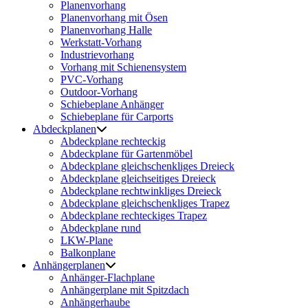
Planenvorhang
Planenvorhang mit Ösen
Planenvorhang Halle
Werkstatt-Vorhang
Industrievorhang
Vorhang mit Schienensystem
PVC-Vorhang
Outdoor-Vorhang
Schiebeplane Anhänger
Schiebeplane für Carports
Abdeckplanen
Abdeckplane rechteckig
Abdeckplane für Gartenmöbel
Abdeckplane gleichschenkliges Dreieck
Abdeckplane gleichseitiges Dreieck
Abdeckplane rechtwinkliges Dreieck
Abdeckplane gleichschenkliges Trapez
Abdeckplane rechteckiges Trapez
Abdeckplane rund
LKW-Plane
Balkonplane
Anhängerplanen
Anhänger-Flachplane
Anhängerplane mit Spitzdach
Anhängerhaube