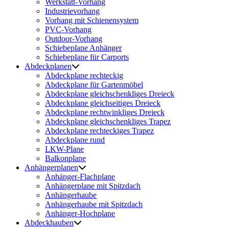
Werkstatt-Vorhang
Industrievorhang
Vorhang mit Schienensystem
PVC-Vorhang
Outdoor-Vorhang
Schiebeplane Anhänger
Schiebeplane für Carports
Abdeckplanen
Abdeckplane rechteckig
Abdeckplane für Gartenmöbel
Abdeckplane gleichschenkliges Dreieck
Abdeckplane gleichseitiges Dreieck
Abdeckplane rechtwinkliges Dreieck
Abdeckplane gleichschenkliges Trapez
Abdeckplane rechteckiges Trapez
Abdeckplane rund
LKW-Plane
Balkonplane
Anhängerplanen
Anhänger-Flachplane
Anhängerplane mit Spitzdach
Anhängerhaube
Anhängerhaube mit Spitzdach
Anhänger-Hochplane
Abdeckhauben