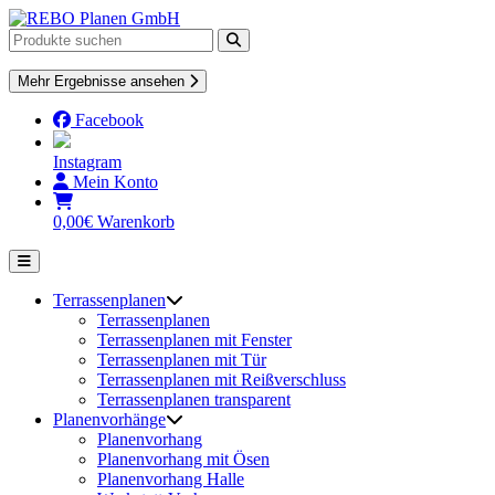
Skip
to
content
Mehr Ergebnisse ansehen
Facebook
Instagram
Mein Konto
0,00
€
Warenkorb
Terrassenplanen
Terrassenplanen
Terrassenplanen mit Fenster
Terrassenplanen mit Tür
Terrassenplanen mit Reißverschluss
Terrassenplanen transparent
Planenvorhänge
Planenvorhang
Planenvorhang mit Ösen
Planenvorhang Halle