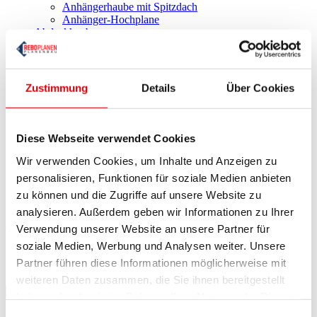
Anhängerhaube mit Spitzdach
Anhänger-Hochplane
Abdeckhauben
Abdeckhaube rechteckig
Abdeckhaube oval
Abdeckhaube rund
Abdeckhaube mit 2 Höhen
Zustimmung
Details
Über Cookies
Abdeckhaube für Holzspalter
Lounge-Abdeckung
Grillhaube
Poolabdeckungen
Diese Webseite verwendet Cookies
Poolabdeckung rechteckig
Poolabdeckung rund
Wir verwenden Cookies, um Inhalte und Anzeigen zu
Zubehör
personalisieren, Funktionen für soziale Medien anbieten
Ratgeber
zu können und die Zugriffe auf unsere Website zu
Kontakt
analysieren. Außerdem geben wir Informationen zu Ihrer
Startseite
Zubehör
Verwendung unserer Website an unsere Partner für
soziale Medien, Werbung und Analysen weiter. Unsere
Zubehör
Partner führen diese Informationen möglicherweise mit
weiteren Daten zusammen, die Sie ihnen bereitgestellt
haben oder die sie im Rahmen Ihrer Nutzung der Dienste
gesammelt haben.