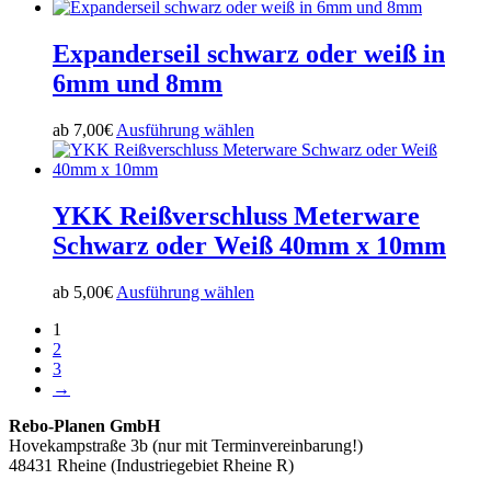
können
Produkt
auf
weist
der
mehrere
Expanderseil schwarz oder weiß in
Produktseite
Varianten
6mm und 8mm
gewählt
auf.
werden
Die
Optionen
Dieses
ab
7,00
€
Ausführung wählen
können
Produkt
auf
weist
der
mehrere
Produktseite
Varianten
YKK Reißverschluss Meterware
gewählt
auf.
Schwarz oder Weiß 40mm x 10mm
werden
Die
Optionen
können
Dieses
ab
5,00
€
Ausführung wählen
auf
Produkt
der
1
weist
Produktseite
2
mehrere
gewählt
3
Varianten
werden
→
auf.
Die
Rebo-Planen GmbH
Optionen
Hovekampstraße 3b (nur mit Terminvereinbarung!)
können
48431 Rheine (Industriegebiet Rheine R)
auf
der