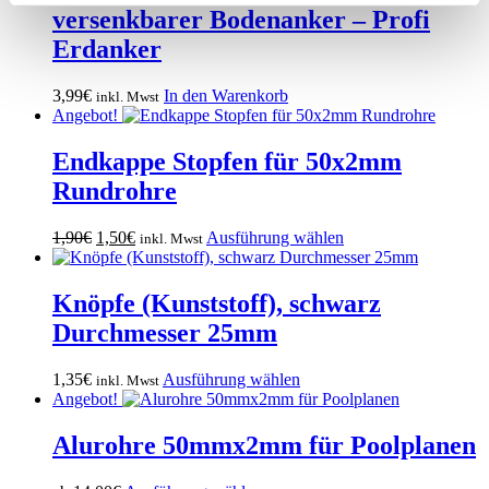
der
mehrere
versenkbarer Bodenanker – Profi
Produktseite
Varianten
Erdanker
gewählt
auf.
werden
Die
Optionen
3,99
€
In den Warenkorb
inkl. Mwst
können
Angebot!
auf
der
Endkappe Stopfen für 50x2mm
Produktseite
Rundrohre
gewählt
werden
Ursprünglicher
Aktueller
Dieses
1,90
€
1,50
€
Ausführung wählen
inkl. Mwst
Preis
Preis
Produkt
war:
ist:
weist
1,90€
1,50€.
mehrere
Knöpfe (Kunststoff), schwarz
Varianten
Durchmesser 25mm
auf.
Die
Optionen
Dieses
1,35
€
Ausführung wählen
inkl. Mwst
können
Produkt
Angebot!
auf
weist
der
mehrere
Alurohre 50mmx2mm für Poolplanen
Produktseite
Varianten
gewählt
auf.