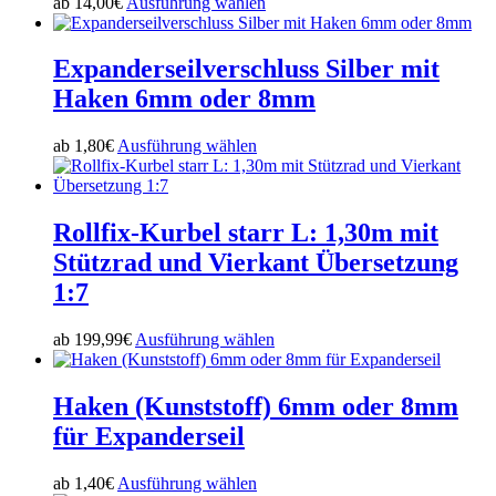
Dieses
ab
14,00
€
Ausführung wählen
werden
Die
Produkt
Optionen
weist
können
mehrere
Expanderseilverschluss Silber mit
auf
Varianten
der
Haken 6mm oder 8mm
auf.
Produktseite
Die
gewählt
Optionen
Dieses
ab
1,80
€
Ausführung wählen
werden
können
Produkt
auf
weist
der
mehrere
Produktseite
Varianten
Rollfix-Kurbel starr L: 1,30m mit
gewählt
auf.
Stützrad und Vierkant Übersetzung
werden
Die
Optionen
1:7
können
auf
Dieses
ab
199,99
€
Ausführung wählen
der
Produkt
Produktseite
weist
gewählt
mehrere
Haken (Kunststoff) 6mm oder 8mm
werden
Varianten
für Expanderseil
auf.
Die
Optionen
Dieses
ab
1,40
€
Ausführung wählen