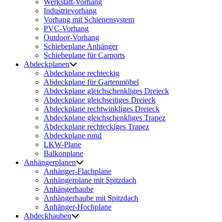
Werkstatt-Vorhang
Industrievorhang
Vorhang mit Schienensystem
PVC-Vorhang
Outdoor-Vorhang
Schiebeplane Anhänger
Schiebeplane für Carports
Abdeckplanen
Abdeckplane rechteckig
Abdeckplane für Gartenmöbel
Abdeckplane gleichschenkliges Dreieck
Abdeckplane gleichseitiges Dreieck
Abdeckplane rechtwinkliges Dreieck
Abdeckplane gleichschenkliges Trapez
Abdeckplane rechteckiges Trapez
Abdeckplane rund
LKW-Plane
Balkonplane
Anhängerplanen
Anhänger-Flachplane
Anhängerplane mit Spitzdach
Anhängerhaube
Anhängerhaube mit Spitzdach
Anhänger-Hochplane
Abdeckhauben