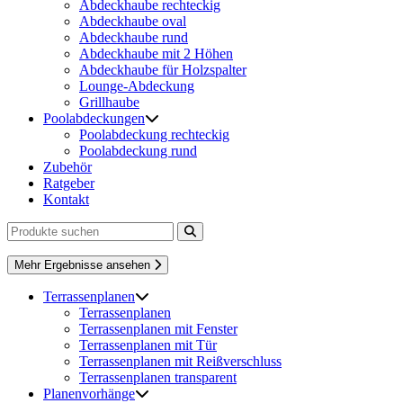
Abdeckhaube rechteckig
Abdeckhaube oval
Abdeckhaube rund
Abdeckhaube mit 2 Höhen
Abdeckhaube für Holzspalter
Lounge-Abdeckung
Grillhaube
Poolabdeckungen
Poolabdeckung rechteckig
Poolabdeckung rund
Zubehör
Ratgeber
Kontakt
Mehr Ergebnisse ansehen
Terrassenplanen
Terrassenplanen
Terrassenplanen mit Fenster
Terrassenplanen mit Tür
Terrassenplanen mit Reißverschluss
Terrassenplanen transparent
Planenvorhänge