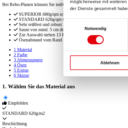
möglicherweise mit weiteren
Bei Rebo-Planen können Sie individuelle Abdeckplanen inklusive Zubeh
der Dienste gesammelt habe
SUPERIOR 680g/qm schwer
STANDARD 620g/qm schwer
Einwilligungsauswahl
Sehr reißfest und robust
Notwendig
Saum von mind. 5 cm drumherum
Zur Auswahl stehen 13 Farben
Ösenabstand vom Rand 2 – 3 cm
1
Material
2
Farbe
3
Abmessungen
Ablehnen
4
Ösen
5
Extras
6
Skizze
1. Wählen Sie das Material aus
Empfohlen
STANDARD 620g/m2
Beschichtung