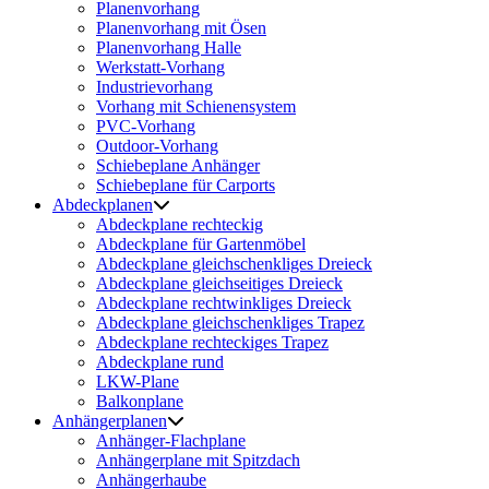
Planenvorhang
Planenvorhang mit Ösen
Planenvorhang Halle
Werkstatt-Vorhang
Industrievorhang
Vorhang mit Schienensystem
PVC-Vorhang
Outdoor-Vorhang
Schiebeplane Anhänger
Schiebeplane für Carports
Abdeckplanen
Abdeckplane rechteckig
Abdeckplane für Gartenmöbel
Abdeckplane gleichschenkliges Dreieck
Abdeckplane gleichseitiges Dreieck
Abdeckplane rechtwinkliges Dreieck
Abdeckplane gleichschenkliges Trapez
Abdeckplane rechteckiges Trapez
Abdeckplane rund
LKW-Plane
Balkonplane
Anhängerplanen
Anhänger-Flachplane
Anhängerplane mit Spitzdach
Anhängerhaube