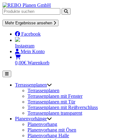
Skip
to
content
Mehr Ergebnisse ansehen
Facebook
Instagram
Mein Konto
0,00
€
Warenkorb
Terrassenplanen
Terrassenplanen
Terrassenplanen mit Fenster
Terrassenplanen mit Tür
Terrassenplanen mit Reißverschluss
Terrassenplanen transparent
Planenvorhänge
Planenvorhang
Planenvorhang mit Ösen
Planenvorhang Halle