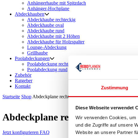
Anhängerhaube mit Spitzdach
Anhänger-Hochplane
Abdeckhauben
Abdeckhaube rechteckig
Abdeckhaube oval
Abdeckhaube rund
Abdeckhaube mit 2 Höhen
Abdeckhaube für Holzspalter
Lounge-Abdeckung
Grillhaube
Poolabdeckungen
Poolabdeckung rechteckig
Poolabdeckung rund
Zubehör
Ratgeber
Kontakt
Zustimmung
Startseite
Shop
Abdeckplane rechteckig
Diese Webseite verwendet 
Abdeckplane rechteckig
Wir verwenden Cookies, um I
und die Zugriffe auf unsere 
Website an unsere Partner fü
Jetzt konfigurieren
FAQ