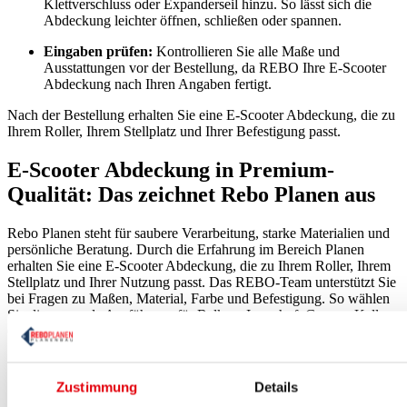
Klettverschluss oder Expanderseil hinzu. So lässt sich die
Abdeckung leichter öffnen, schließen oder spannen.
Eingaben prüfen:
Kontrollieren Sie alle Maße und
Ausstattungen vor der Bestellung, da REBO Ihre E-Scooter
Abdeckung nach Ihren Angaben fertigt.
Nach der Bestellung erhalten Sie eine E-Scooter Abdeckung, die zu
Ihrem Roller, Ihrem Stellplatz und Ihrer Befestigung passt.
E-Scooter Abdeckung in Premium-
Qualität: Das zeichnet Rebo Planen aus
Rebo Planen steht für saubere Verarbeitung, starke Materialien und
persönliche Beratung. Durch die Erfahrung im Bereich Planen
erhalten Sie eine E-Scooter Abdeckung, die zu Ihrem Roller, Ihrem
Stellplatz und Ihrer Nutzung passt. Das REBO-Team unterstützt Sie
bei Fragen zu Maßen, Material, Farbe und Befestigung. So wählen
Sie die passende Ausführung für Balkon, Innenhof, Garage, Keller,
Carport oder offene Stellplätze. Ihre Vorteile bei REBO Planen:
Maßfertigung nach Ihren Vorgaben
robustes PVC-Material mit 620 oder 680 g/m²
Zustimmung
Details
klarer Bestellprozess im Online-Konfigurator