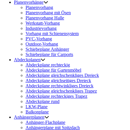
Planenvorhänge
Planenvorhang
Planenvorhang mit Ösen
Planenvorhang Halle
Werkstatt-Vorhang
Industrievorhang
Vorhang mit Schienensystem
PVC-Vorhang
Outdoor-Vorhang
Schiebeplane Anhänger
Schiebeplane für Carports
Abdeckplanen
Abdeckplane rechteckig
Abdeckplane für Gartenmöbel
Abdeckplane gleichschenkliges Dreieck
Abdeckplane gleichseitiges Dreieck
Abdeckplane rechtwinkliges Dreieck
Abdeckplane gleichschenkliges Trapez
Abdeckplane rechteckiges Trapez
Abdeckplane rund
LKW-Plane
Balkonplane
Anhängerplanen
Anhänger-Flachplane
Anhängerplane mit Spitzdach