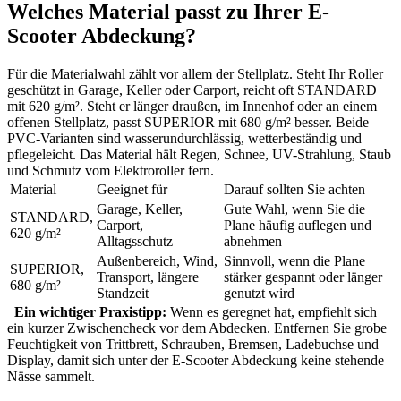
Welches Material passt zu Ihrer E-
Scooter Abdeckung?
Für die Materialwahl zählt vor allem der Stellplatz. Steht Ihr Roller
geschützt in Garage, Keller oder Carport, reicht oft STANDARD
mit 620 g/m². Steht er länger draußen, im Innenhof oder an einem
offenen Stellplatz, passt SUPERIOR mit 680 g/m² besser. Beide
PVC-Varianten sind wasserundurchlässig, wetterbeständig und
pflegeleicht. Das Material hält Regen, Schnee, UV-Strahlung, Staub
und Schmutz vom Elektroroller fern.
Material
Geeignet für
Darauf sollten Sie achten
Garage, Keller,
Gute Wahl, wenn Sie die
STANDARD,
Carport,
Plane häufig auflegen und
620 g/m²
Alltagsschutz
abnehmen
Außenbereich, Wind,
Sinnvoll, wenn die Plane
SUPERIOR,
Transport, längere
stärker gespannt oder länger
680 g/m²
Standzeit
genutzt wird
Ein wichtiger Praxistipp:
Wenn es geregnet hat, empfiehlt sich
ein kurzer Zwischencheck vor dem Abdecken. Entfernen Sie grobe
Feuchtigkeit von Trittbrett, Schrauben, Bremsen, Ladebuchse und
Display, damit sich unter der E-Scooter Abdeckung keine stehende
Nässe sammelt.