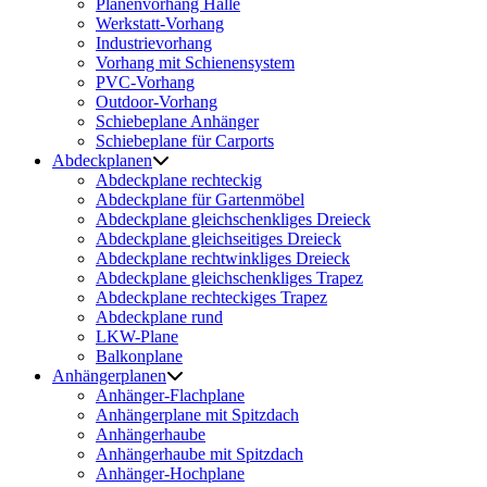
Planenvorhang Halle
Werkstatt-Vorhang
Industrievorhang
Vorhang mit Schienensystem
PVC-Vorhang
Outdoor-Vorhang
Schiebeplane Anhänger
Schiebeplane für Carports
Abdeckplanen
Abdeckplane rechteckig
Abdeckplane für Gartenmöbel
Abdeckplane gleichschenkliges Dreieck
Abdeckplane gleichseitiges Dreieck
Abdeckplane rechtwinkliges Dreieck
Abdeckplane gleichschenkliges Trapez
Abdeckplane rechteckiges Trapez
Abdeckplane rund
LKW-Plane
Balkonplane
Anhängerplanen
Anhänger-Flachplane
Anhängerplane mit Spitzdach
Anhängerhaube
Anhängerhaube mit Spitzdach
Anhänger-Hochplane