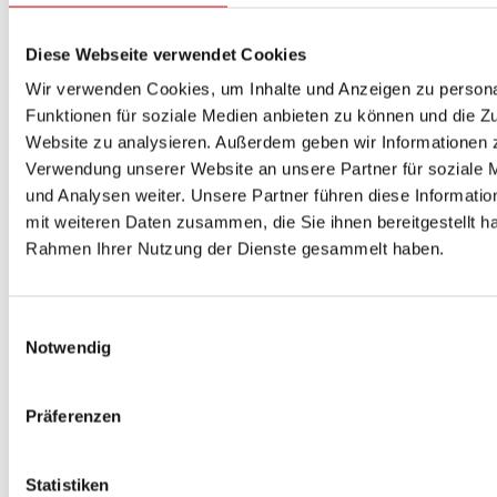
13 Farben zur Auswahl
passende Befestigung mit Ösen, Reißverschluss,
Klettverschluss oder Expanderseil
Diese Webseite verwendet Cookies
Konfigurieren Sie Ihre E-Scooter Abdeckung direkt online und
Wir verwenden Cookies, um Inhalte und Anzeigen zu persona
bestellen Sie eine Plane, die Ihren Roller vor Regen, Schnee, UV-
Funktionen für soziale Medien anbieten zu können und die Zu
Strahlung, Staub und Schmutz schützt.
Jetzt konfigurieren
und
Website zu analysieren. Außerdem geben wir Informationen z
kaufen!
Verwendung unserer Website an unsere Partner für soziale
Ähnliche Produkte
und Analysen weiter. Unsere Partner führen diese Informati
mit weiteren Daten zusammen, die Sie ihnen bereitgestellt ha
Rahmen Ihrer Nutzung der Dienste gesammelt haben.
Strandkorb-Abdeckung
Einwilligungsauswahl
ab
65,00
€
Jetzt konfigurieren
Notwendig
Lounge-Abdeckung
Präferenzen
ab
65,00
€
Jetzt konfigurieren
Statistiken