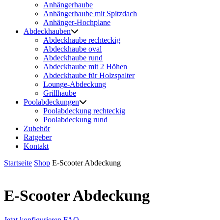
Anhängerhaube
Anhängerhaube mit Spitzdach
Anhänger-Hochplane
Abdeckhauben
Abdeckhaube rechteckig
Abdeckhaube oval
Abdeckhaube rund
Abdeckhaube mit 2 Höhen
Abdeckhaube für Holzspalter
Lounge-Abdeckung
Grillhaube
Poolabdeckungen
Poolabdeckung rechteckig
Poolabdeckung rund
Zubehör
Ratgeber
Kontakt
Startseite
Shop
E-Scooter Abdeckung
E-Scooter Abdeckung
Jetzt konfigurieren
FAQ