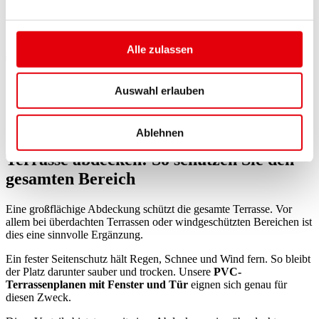
Whirlpool auf der Terrasse winterfest machen.
Empfohlene Produkte
Alle zulassen
Lounge-Abdeckung
Auswahl erlauben
ab
65,00
€
Jetzt konfigurieren
Ablehnen
Terrasse abdecken: So schützen Sie den
gesamten Bereich
Eine großflächige Abdeckung schützt die gesamte Terrasse. Vor
allem bei überdachten Terrassen oder windgeschützten Bereichen ist
dies eine sinnvolle Ergänzung.
Ein fester Seitenschutz hält Regen, Schnee und Wind fern. So bleibt
der Platz darunter sauber und trocken. Unsere
PVC-
Terrassenplanen mit Fenster und Tür
eignen sich genau für
diesen Zweck.