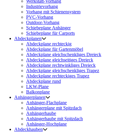
Werkstatt-Vorhang
Industrievorhang
Vorhang mit Schienensystem
PVC-Vorhang
Outdoor-Vorhang
Schiebeplane Anhänger
Schiebeplane für Carports
Abdeckplanen
Abdeckplane rechteckig
Abdeckplane für Gartenmöbel
Abdeckplane gleichschenkliges Dreieck
Abdeckplane gleichseitiges Dreieck
Abdeckplane rechtwinkliges Dreieck
Abdeckplane gleichschenkliges Trapez
Abdeckplane rechteckiges Trapez
Abdeckplane rund
LKW-Plane
Balkonplane
Anhängerplanen
Anhänger-Flachplane
Anhängerplane mit Spitzdach
Anhängerhaube
Anhängerhaube mit Spitzdach
Anhänger-Hochplane
Abdeckhauben