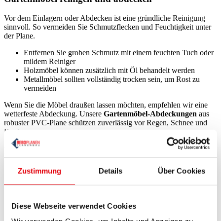
Vor dem Einlagern oder Abdecken ist eine gründliche Reinigung
sinnvoll. So vermeiden Sie Schmutzflecken und Feuchtigkeit unter
der Plane.
Entfernen Sie groben Schmutz mit einem feuchten Tuch oder
mildem Reiniger
Holzmöbel können zusätzlich mit Öl behandelt werden
Metallmöbel sollten vollständig trocken sein, um Rost zu
vermeiden
Wenn Sie die Möbel draußen lassen möchten, empfehlen wir eine
wetterfeste Abdeckung. Unsere
Gartenmöbel-Abdeckungen
aus
robuster PVC-Plane schützen zuverlässig vor Regen, Schnee und
Frost.
Möbel einlagern oder im Freien sichern
Lagern Sie leichte Möbel in einem trockenen, frostfreien
Zustimmung
Details
Über Cookies
Raum (z. B. Keller, Garage)
Für größere Möbel eignen sich
Abdeckhauben von Rebo
Planen
, passgenau nach Maß gefertigt
Wichtig: Luftzirkulation sicherstellen, um Schimmel zu
Diese Webseite verwendet Cookies
vermeiden