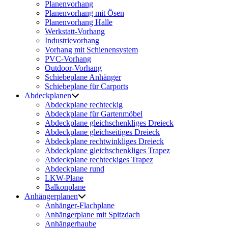
Planenvorhang
Planenvorhang mit Ösen
Planenvorhang Halle
Werkstatt-Vorhang
Industrievorhang
Vorhang mit Schienensystem
PVC-Vorhang
Outdoor-Vorhang
Schiebeplane Anhänger
Schiebeplane für Carports
Abdeckplanen
Abdeckplane rechteckig
Abdeckplane für Gartenmöbel
Abdeckplane gleichschenkliges Dreieck
Abdeckplane gleichseitiges Dreieck
Abdeckplane rechtwinkliges Dreieck
Abdeckplane gleichschenkliges Trapez
Abdeckplane rechteckiges Trapez
Abdeckplane rund
LKW-Plane
Balkonplane
Anhängerplanen
Anhänger-Flachplane
Anhängerplane mit Spitzdach
Anhängerhaube