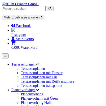
Skip
to
content
Mehr Ergebnisse ansehen
Facebook
Instagram
Mein Konto
0,00
€
Warenkorb
Terrassenplanen
Terrassenplanen
Terrassenplanen mit Fenster
Terrassenplanen mit Tür
Terrassenplanen mit Reißverschluss
Terrassenplanen transparent
Planenvorhänge
Planenvorhang
Planenvorhang mit Ösen
Planenvorhang Halle