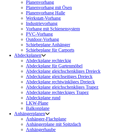
Planenvorhang
Planenvorhang mit Ösen
Planenvorhang Halle
Werkstatt-Vorhang
Industrievorhang
Vorhang mit Schienensystem
PVC-Vorhang
Outdoor-Vorhang
Schiebeplane Anhänger
Schiebeplane für Carports
Abdeckplanen
Abdeckplane rechteckig
Abdeckplane für Gartenmöbel
Abdeckplane gleichschenkliges Dreieck
Abdeckplane gleichseitiges Dreieck
Abdeckplane rechtwinkliges Dreieck
Abdeckplane gleichschenkliges Trapez
Abdeckplane rechteckiges Trapez
Abdeckplane rund
LKW-Plane
Balkonplane
Anhängerplanen
Anhänger-Flachplane
Anhängerplane mit Spitzdach
Anhängerhaube