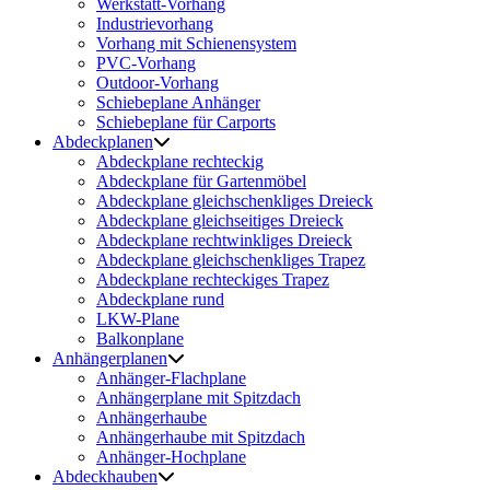
Werkstatt-Vorhang
Industrievorhang
Vorhang mit Schienensystem
PVC-Vorhang
Outdoor-Vorhang
Schiebeplane Anhänger
Schiebeplane für Carports
Abdeckplanen
Abdeckplane rechteckig
Abdeckplane für Gartenmöbel
Abdeckplane gleichschenkliges Dreieck
Abdeckplane gleichseitiges Dreieck
Abdeckplane rechtwinkliges Dreieck
Abdeckplane gleichschenkliges Trapez
Abdeckplane rechteckiges Trapez
Abdeckplane rund
LKW-Plane
Balkonplane
Anhängerplanen
Anhänger-Flachplane
Anhängerplane mit Spitzdach
Anhängerhaube
Anhängerhaube mit Spitzdach
Anhänger-Hochplane
Abdeckhauben