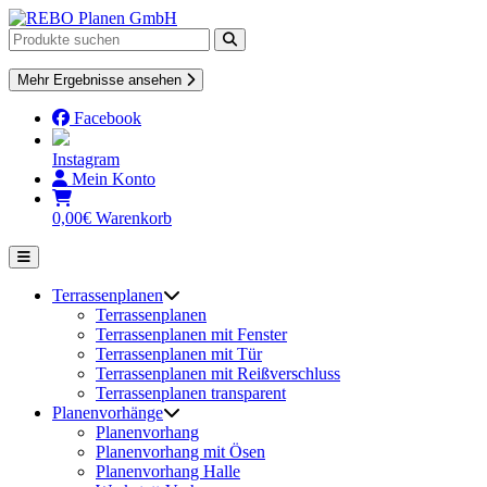
Skip
to
content
Mehr Ergebnisse ansehen
Facebook
Instagram
Mein Konto
0,00
€
Warenkorb
Terrassenplanen
Terrassenplanen
Terrassenplanen mit Fenster
Terrassenplanen mit Tür
Terrassenplanen mit Reißverschluss
Terrassenplanen transparent
Planenvorhänge
Planenvorhang
Planenvorhang mit Ösen
Planenvorhang Halle