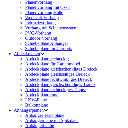
Planenvorhang
Planenvorhang mit Ösen
Planenvorhang Halle
Werkstatt-Vorhang
Industrievorhang
Vorhang mit Schienensystem
PVC-Vorhang
Outdoor-Vorhang
Schiebeplane Anhänger
Schiebeplane für Carports
Abdeckplanen
Abdeckplane rechteckig
Abdeckplane für Gartenmöbel
Abdeckplane gleichschenkliges Dreieck
Abdeckplane gleichseitiges Dreieck
Abdeckplane rechtwinkliges Dreieck
Abdeckplane gleichschenkliges Trapez
Abdeckplane rechteckiges Trapez
Abdeckplane rund
LKW-Plane
Balkonplane
Anhängerplanen
Anhänger-Flachplane
Anhängerplane mit Spitzdach
Anhängerhaube