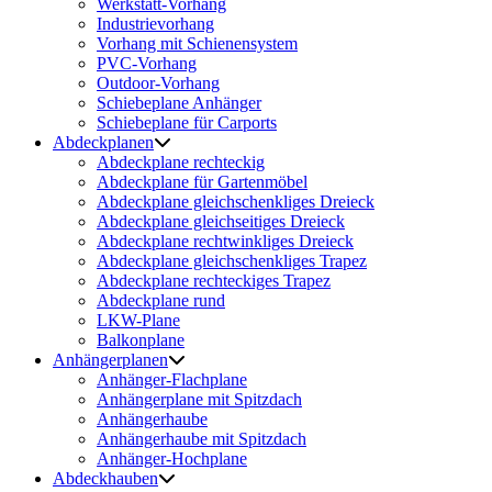
Werkstatt-Vorhang
Industrievorhang
Vorhang mit Schienensystem
PVC-Vorhang
Outdoor-Vorhang
Schiebeplane Anhänger
Schiebeplane für Carports
Abdeckplanen
Abdeckplane rechteckig
Abdeckplane für Gartenmöbel
Abdeckplane gleichschenkliges Dreieck
Abdeckplane gleichseitiges Dreieck
Abdeckplane rechtwinkliges Dreieck
Abdeckplane gleichschenkliges Trapez
Abdeckplane rechteckiges Trapez
Abdeckplane rund
LKW-Plane
Balkonplane
Anhängerplanen
Anhänger-Flachplane
Anhängerplane mit Spitzdach
Anhängerhaube
Anhängerhaube mit Spitzdach
Anhänger-Hochplane
Abdeckhauben