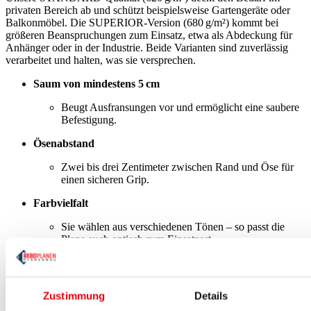
privaten Bereich ab und schützt beispielsweise Gartengeräte oder
Balkonmöbel. Die SUPERIOR-Version (680 g/m²) kommt bei
größeren Beanspruchungen zum Einsatz, etwa als Abdeckung für
Anhänger oder in der Industrie. Beide Varianten sind zuverlässig
verarbeitet und halten, was sie versprechen.
Saum von mindestens 5 cm
Beugt Ausfransungen vor und ermöglicht eine saubere
Befestigung.
Ösenabstand
Zwei bis drei Zentimeter zwischen Rand und Öse für
einen sicheren Grip.
Farbvielfalt
Sie wählen aus verschiedenen Tönen – so passt die
Plane auch optisch zum Einsatzort.
Bevor wir Ihre Plane versenden, prüfen wir Material und
Verarbeitung. Unsere Fachkräfte sorgen dafür, dass Sie ein Ergebnis
erhalten, das lange standhält und sich bequem einsetzen lässt.
Zustimmung
Details