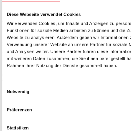
Jetzt Ihre Plane online konfigurieren und
bequem kaufen
Diese Webseite verwendet Cookies
Unser Onlineshop führt Sie schrittweise durch die Bestellung. Sie
Wir verwenden Cookies, um Inhalte und Anzeigen zu persona
bestimmen Maß und Ausstattung, wir produzieren Ihre Plane nach
Funktionen für soziale Medien anbieten zu können und die Zu
Ihren Vorgaben. Nach Abschluss des Vorgangs zahlen Sie sicher
Website zu analysieren. Außerdem geben wir Informationen z
über PayPal, Klarna oder Kreditkarte. Anschließend machen wir
Ihre Plane rasch versandbereit.
Verwendung unserer Website an unsere Partner für soziale
und Analysen weiter. Unsere Partner führen diese Informati
Rebo Planen steht seit Jahren für Service, Präzision und
mit weiteren Daten zusammen, die Sie ihnen bereitgestellt ha
Einsatzbereitschaft. Mit unseren Planen sind Sie für sämtliche
Abdeck- und Transportzwecke hervorragend gerüstet. Bestellen Sie
Rahmen Ihrer Nutzung der Dienste gesammelt haben.
noch heute und profitieren Sie von einem Produkt, das sich durch
Qualität und Haltbarkeit auszeichnet – ganz ohne langes Suchen
oder komplizierte Bestellwege.
Einwilligungsauswahl
Ähnliche Produkte
Notwendig
Präferenzen
Abdeckplane rechteckiges Trapez
Statistiken
ab
45,00
€
Jetzt konfigurieren