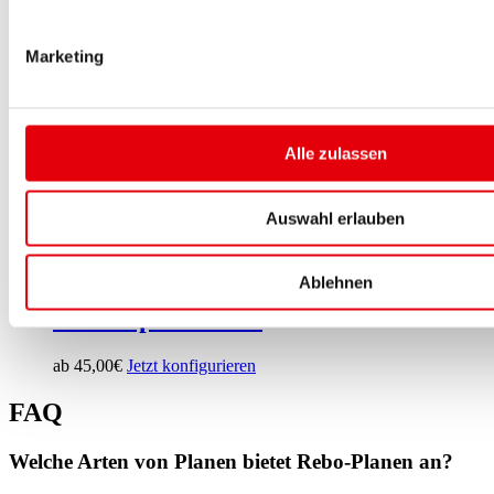
Marketing
Abdeckplane gleichschenkliges
Dreieck
ab
45,00
€
Jetzt konfigurieren
Alle zulassen
Abdeckplane rechtwinkliges Dreieck
Auswahl erlauben
ab
45,00
€
Jetzt konfigurieren
Ablehnen
Abdeckplane rund
ab
45,00
€
Jetzt konfigurieren
FAQ
Welche Arten von Planen bietet Rebo-Planen an?