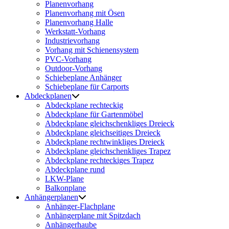
Planenvorhang
Planenvorhang mit Ösen
Planenvorhang Halle
Werkstatt-Vorhang
Industrievorhang
Vorhang mit Schienensystem
PVC-Vorhang
Outdoor-Vorhang
Schiebeplane Anhänger
Schiebeplane für Carports
Abdeckplanen
Abdeckplane rechteckig
Abdeckplane für Gartenmöbel
Abdeckplane gleichschenkliges Dreieck
Abdeckplane gleichseitiges Dreieck
Abdeckplane rechtwinkliges Dreieck
Abdeckplane gleichschenkliges Trapez
Abdeckplane rechteckiges Trapez
Abdeckplane rund
LKW-Plane
Balkonplane
Anhängerplanen
Anhänger-Flachplane
Anhängerplane mit Spitzdach
Anhängerhaube