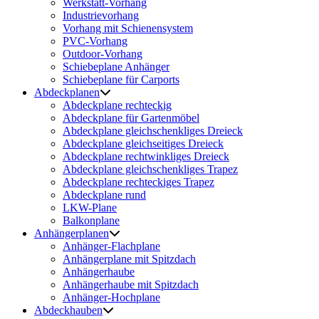
Werkstatt-Vorhang
Industrievorhang
Vorhang mit Schienensystem
PVC-Vorhang
Outdoor-Vorhang
Schiebeplane Anhänger
Schiebeplane für Carports
Abdeckplanen
Abdeckplane rechteckig
Abdeckplane für Gartenmöbel
Abdeckplane gleichschenkliges Dreieck
Abdeckplane gleichseitiges Dreieck
Abdeckplane rechtwinkliges Dreieck
Abdeckplane gleichschenkliges Trapez
Abdeckplane rechteckiges Trapez
Abdeckplane rund
LKW-Plane
Balkonplane
Anhängerplanen
Anhänger-Flachplane
Anhängerplane mit Spitzdach
Anhängerhaube
Anhängerhaube mit Spitzdach
Anhänger-Hochplane
Abdeckhauben