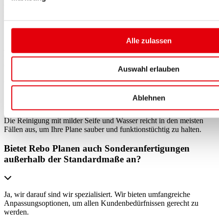
Kann ich eine Plane 5x5m zurückgeben, wenn sie
meinen Erwartungen nicht entspricht?
Alle zulassen
Ja, bei Rebo Planen können Sie die Plane innerhalb von 14 Tagen
nach Erhalt zurückgeben, sofern sie unbenutzt und in
Originalverpackung ist.
Auswahl erlauben
Wie pflege ich meine Plane 5x5m richtig?
Ablehnen
Die Reinigung mit milder Seife und Wasser reicht in den meisten
Fällen aus, um Ihre Plane sauber und funktionstüchtig zu halten.
Bietet Rebo Planen auch Sonderanfertigungen
außerhalb der Standardmaße an?
Ja, wir darauf sind wir spezialisiert. Wir bieten umfangreiche
Anpassungsoptionen, um allen Kundenbedürfnissen gerecht zu
werden.