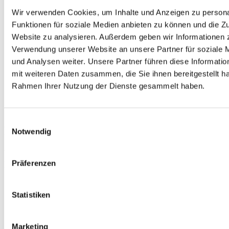
Wir verwenden Cookies, um Inhalte und Anzeigen zu persona
Funktionen für soziale Medien anbieten zu können und die Zu
Abdeckplane rechteckig
Website zu analysieren. Außerdem geben wir Informationen z
Verwendung unserer Website an unsere Partner für soziale
ab
45,00
€
Jetzt konfigurieren
und Analysen weiter. Unsere Partner führen diese Informati
mit weiteren Daten zusammen, die Sie ihnen bereitgestellt ha
Poolunterlage rund
Rahmen Ihrer Nutzung der Dienste gesammelt haben.
ab
45,00
€
Jetzt konfigurieren
Einwilligungsauswahl
FAQ
Notwendig
Wie lange dauert die Lieferung einer maßgefertigten
Präferenzen
Plane 5x5m?
Statistiken
Die Lieferung erfolgt in der Regel innerhalb von 14-30 Werktagen
nach Bestellung und finaler Freigabe Ihrer Konfiguration.
Marketing