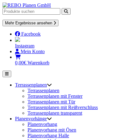
Skip
to
content
Mehr Ergebnisse ansehen
Facebook
Instagram
Mein Konto
0,00
€
Warenkorb
Terrassenplanen
Terrassenplanen
Terrassenplanen mit Fenster
Terrassenplanen mit Tür
Terrassenplanen mit Reißverschluss
Terrassenplanen transparent
Planenvorhänge
Planenvorhang
Planenvorhang mit Ösen
Planenvorhang Halle