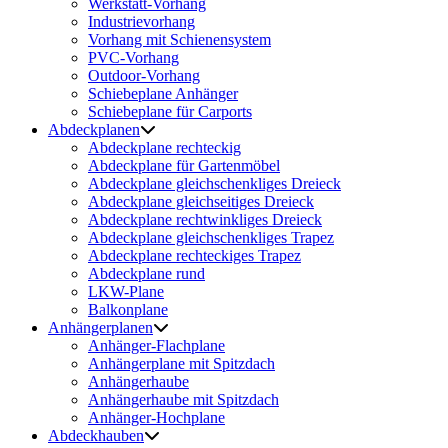
Werkstatt-Vorhang
Industrievorhang
Vorhang mit Schienensystem
PVC-Vorhang
Outdoor-Vorhang
Schiebeplane Anhänger
Schiebeplane für Carports
Abdeckplanen
Abdeckplane rechteckig
Abdeckplane für Gartenmöbel
Abdeckplane gleichschenkliges Dreieck
Abdeckplane gleichseitiges Dreieck
Abdeckplane rechtwinkliges Dreieck
Abdeckplane gleichschenkliges Trapez
Abdeckplane rechteckiges Trapez
Abdeckplane rund
LKW-Plane
Balkonplane
Anhängerplanen
Anhänger-Flachplane
Anhängerplane mit Spitzdach
Anhängerhaube
Anhängerhaube mit Spitzdach
Anhänger-Hochplane
Abdeckhauben