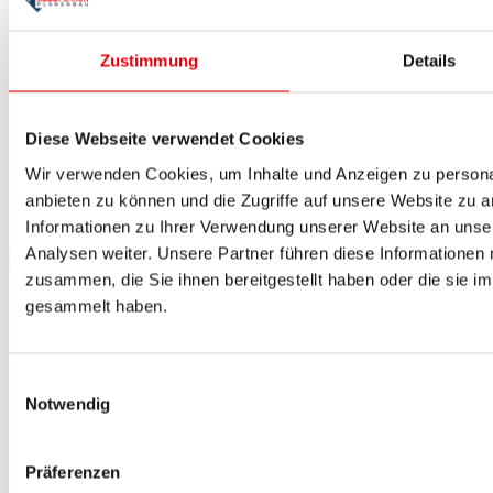
Innenmaße: 13,5 x 22,5 mm
Abstand vom Rand:
2,5 cm bis zur Mitte der Öse
Zustimmung
Details
Groß
Innenmaße: 42x22mm
Diese Webseite verwendet Cookies
Abstand vom Rand:
2,5 cm bis zur Mitte der Öse
Wir verwenden Cookies, um Inhalte und Anzeigen zu personal
anbieten zu können und die Zugriffe auf unsere Website zu 
Runde Ösen
Informationen zu Ihrer Verwendung unserer Website an unse
Analysen weiter. Unsere Partner führen diese Informationen
zusammen, die Sie ihnen bereitgestellt haben oder die sie 
gesammelt haben.
Innendurchmesser 16 mm
Abstand vom Rand:
Einwilligungsauswahl
2,5 cm bis zur Mitte der Öse
Notwendig
Material: Verzinkter Stahl
Präferenzen
Gurtbandversterkung