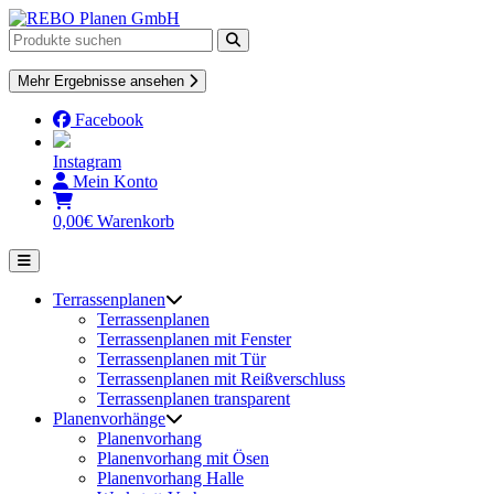
Skip
to
content
Mehr Ergebnisse ansehen
Facebook
Instagram
Mein Konto
0,00
€
Warenkorb
Terrassenplanen
Terrassenplanen
Terrassenplanen mit Fenster
Terrassenplanen mit Tür
Terrassenplanen mit Reißverschluss
Terrassenplanen transparent
Planenvorhänge
Planenvorhang
Planenvorhang mit Ösen
Planenvorhang Halle