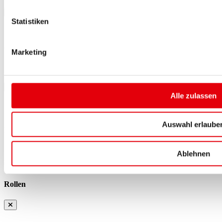
Statistiken
Ein Gurtband ca. 5cm breite wird unter dem Saum versteckt, und
dient als Verstärkung der Ösen
Marketing
Rundringe
Alle zulassen
Der innere Ring hat einen Durchmesser von 40 mm.
Auswahl erlaube
Dadurch erhöht sich die Planenhöhe um 4 cm. Wenn die
ursprüngliche Höhe der Plane z. B. 200 cm beträgt, beträgt die
neue Höhe 204 cm.
Ablehnen
Rollen