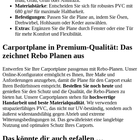
Blau, Grau, Grün oder Anthrazit.
Materialstärke
: Entscheiden Sie sich für robustes PVC mit
680 g/m² für maximale Haltbarkeit.
Befestigungen
: Passen Sie die Plane an, indem Sie Ösen,
Drehwirbel, Hohlsaum oder Keder auswählen.
Extras
: Ergänzen Sie die Plane durch Fenster oder eine Tür
für mehr Komfort und Flexibilität.
Carportplane in Premium-Qualität: Das
zeichnet Rebo Planen aus
Entwerfen Sie Ihre Carportplane passgenau mit Rebo-Planen. Unser
Online-Konfigurator ermöglicht es Ihnen, Ihre Maße und
Anforderungen anzugeben, damit die Plane für den Carport exakt
Ihren Bedürfnissen entspricht.
Bestellen Sie noch heute
und
genießen Sie den Schutz und die Qualität, die Rebo-Planen zu
bieten hat. Unsere Carportplanen stehen für
hochwertige
Handarbeit und beste Materialqualität
. Wir verwenden
strapazierfähiges PVC, das nicht nur UV-beständig, sondern auch
äußerst widerstandsfähig gegen Abrieb und extreme
Witterungsbedingungen ist. Das gewährleistet eine langlebige
Nutzung und optimalen Schutz Ihres Carports.
Das könnte dir auch gefallen …