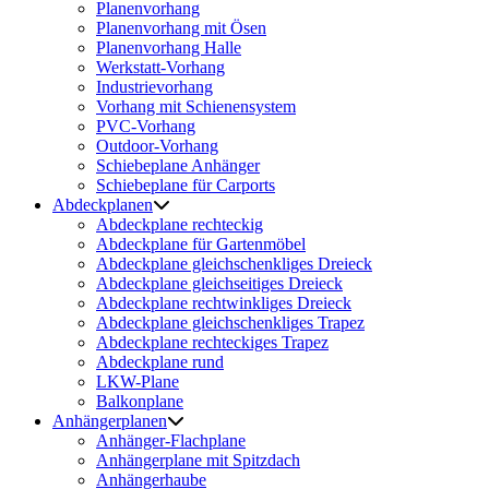
Planenvorhang
Planenvorhang mit Ösen
Planenvorhang Halle
Werkstatt-Vorhang
Industrievorhang
Vorhang mit Schienensystem
PVC-Vorhang
Outdoor-Vorhang
Schiebeplane Anhänger
Schiebeplane für Carports
Abdeckplanen
Abdeckplane rechteckig
Abdeckplane für Gartenmöbel
Abdeckplane gleichschenkliges Dreieck
Abdeckplane gleichseitiges Dreieck
Abdeckplane rechtwinkliges Dreieck
Abdeckplane gleichschenkliges Trapez
Abdeckplane rechteckiges Trapez
Abdeckplane rund
LKW-Plane
Balkonplane
Anhängerplanen
Anhänger-Flachplane
Anhängerplane mit Spitzdach
Anhängerhaube