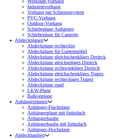
Werkstatt-Vorhang
Industrievorhang
Vorhang mit Schienensystem
PVC-Vorhang
Outdoor-Vorhang
Schiebeplane Anhänger
Schiebeplane für Carports
Abdeckplanen
Abdeckplane rechteckig
Abdeckplane für Gartenmöbel
Abdeckplane gleichschenkliges Dreieck
Abdeckplane gleichseitiges Dreieck
Abdeckplane rechtwinkliges Dreieck
Abdeckplane gleichschenkliges Trapez
Abdeckplane rechteckiges Trapez
Abdeckplane rund
LKW-Plane
Balkonplane
Anhängerplanen
Anhänger-Flachplane
Anhängerplane mit Spitzdach
Anhängerhaube
Anhängerhaube mit Spitzdach
Anhänger-Hochplane
Abdeckhauben