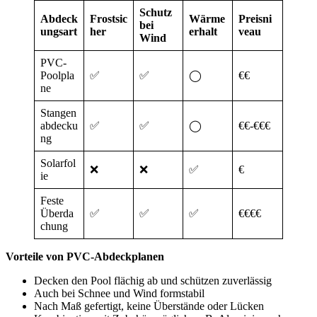
Schutz
Abdeck
Frostsic
Wärme
Preisni
bei
ungsart
her
erhalt
veau
Wind
PVC-
Poolpla
✅
✅
◯
€€
ne
Stangen
abdecku
✅
✅
◯
€€-€€€
ng
Solarfol
❌
❌
✅
€
ie
Feste
Überda
✅
✅
✅
€€€€
chung
Vorteile von PVC-Abdeckplanen
Decken den Pool flächig ab und schützen zuverlässig
Auch bei Schnee und Wind formstabil
Nach Maß gefertigt, keine Überstände oder Lücken