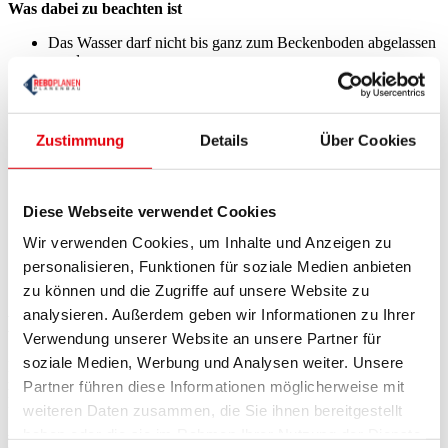
Was dabei zu beachten ist
Das Wasser darf nicht bis ganz zum Beckenboden abgelassen
werden
Bei Pools mit Folienauskleidung schützt die
Restwassermenge vor Spannungen
Der reduzierte Wasserstand erleichtert das Spannen der
Winterabdeckung
Zustimmung
Details
Über Cookies
Sicher und umweltgerecht ablassen
Chlorwerte vor dem Ablassen auf ein unbedenkliches Maß
Diese Webseite verwendet Cookies
absenken
Erst dann über Abfluss oder Sickerschacht entsorgen
Wir verwenden Cookies, um Inhalte und Anzeigen zu
Kein Ablauf in Gartenbeete oder offene Böden mit Pflanzen
personalisieren, Funktionen für soziale Medien anbieten
zu können und die Zugriffe auf unsere Website zu
Schritt 3: Technik entleeren und
analysieren. Außerdem geben wir Informationen zu Ihrer
Einbauteile schützen
Verwendung unserer Website an unsere Partner für
soziale Medien, Werbung und Analysen weiter. Unsere
Nach dem Wasserstand ist die Pooltechnik an der Reihe. Alles, was
mit Wasser in Berührung kommt, muss vollständig entleert werden.
Partner führen diese Informationen möglicherweise mit
Nur so vermeiden Sie Schäden durch Frost oder Staunässe.
weiteren Daten zusammen, die Sie ihnen bereitgestellt
haben oder die sie im Rahmen Ihrer Nutzung der Dienste
Pumpe, Leitungen und Filter entleeren