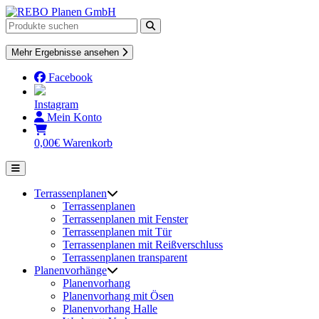
Skip
to
content
Mehr Ergebnisse ansehen
Facebook
Instagram
Mein Konto
0,00
€
Warenkorb
Terrassenplanen
Terrassenplanen
Terrassenplanen mit Fenster
Terrassenplanen mit Tür
Terrassenplanen mit Reißverschluss
Terrassenplanen transparent
Planenvorhänge
Planenvorhang
Planenvorhang mit Ösen
Planenvorhang Halle