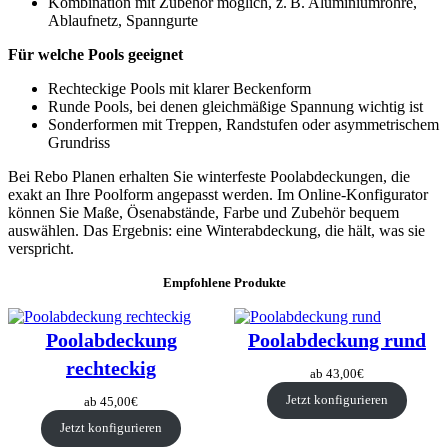
Kombination mit Zubehör möglich, z. B. Aluminiumrohre,
Ablaufnetz, Spanngurte
Für welche Pools geeignet
Rechteckige Pools mit klarer Beckenform
Runde Pools, bei denen gleichmäßige Spannung wichtig ist
Sonderformen mit Treppen, Randstufen oder asymmetrischem
Grundriss
Bei Rebo Planen erhalten Sie winterfeste Poolabdeckungen, die
exakt an Ihre Poolform angepasst werden. Im Online-Konfigurator
können Sie Maße, Ösenabstände, Farbe und Zubehör bequem
auswählen. Das Ergebnis: eine Winterabdeckung, die hält, was sie
verspricht.
Empfohlene Produkte
Poolabdeckung
Poolabdeckung rund
rechteckig
ab
43,00
€
Jetzt konfigurieren
ab
45,00
€
Jetzt konfigurieren