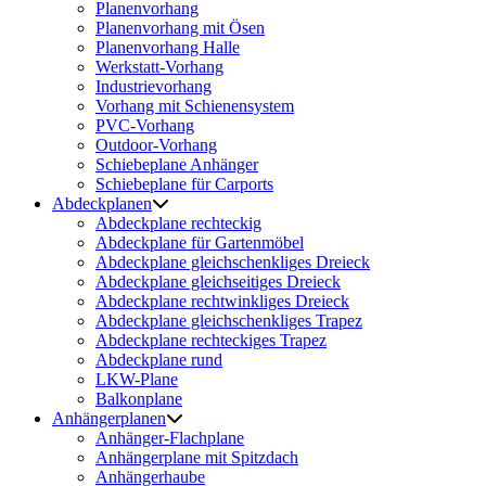
Planenvorhang
Planenvorhang mit Ösen
Planenvorhang Halle
Werkstatt-Vorhang
Industrievorhang
Vorhang mit Schienensystem
PVC-Vorhang
Outdoor-Vorhang
Schiebeplane Anhänger
Schiebeplane für Carports
Abdeckplanen
Abdeckplane rechteckig
Abdeckplane für Gartenmöbel
Abdeckplane gleichschenkliges Dreieck
Abdeckplane gleichseitiges Dreieck
Abdeckplane rechtwinkliges Dreieck
Abdeckplane gleichschenkliges Trapez
Abdeckplane rechteckiges Trapez
Abdeckplane rund
LKW-Plane
Balkonplane
Anhängerplanen
Anhänger-Flachplane
Anhängerplane mit Spitzdach
Anhängerhaube