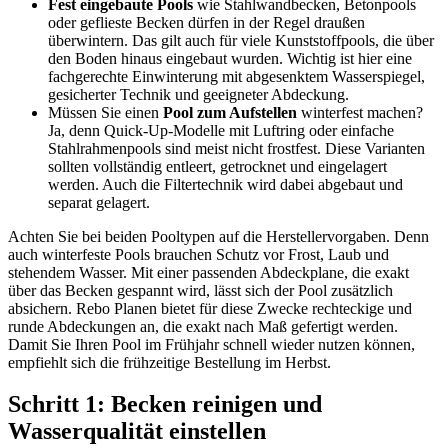
Fest eingebaute Pools
wie Stahlwandbecken, Betonpools
oder geflieste Becken dürfen in der Regel draußen
überwintern. Das gilt auch für viele Kunststoffpools, die über
den Boden hinaus eingebaut wurden. Wichtig ist hier eine
fachgerechte Einwinterung mit abgesenktem Wasserspiegel,
gesicherter Technik und geeigneter Abdeckung.
Müssen Sie einen
Pool zum Aufstellen
winterfest machen?
Ja, denn Quick-Up-Modelle mit Luftring oder einfache
Stahlrahmenpools sind meist nicht frostfest. Diese Varianten
sollten vollständig entleert, getrocknet und eingelagert
werden. Auch die Filtertechnik wird dabei abgebaut und
separat gelagert.
Achten Sie bei beiden Pooltypen auf die Herstellervorgaben. Denn
auch winterfeste Pools brauchen Schutz vor Frost, Laub und
stehendem Wasser. Mit einer passenden Abdeckplane, die exakt
über das Becken gespannt wird, lässt sich der Pool zusätzlich
absichern. Rebo Planen bietet für diese Zwecke rechteckige und
runde Abdeckungen an, die exakt nach Maß gefertigt werden.
Damit Sie Ihren Pool im Frühjahr schnell wieder nutzen können,
empfiehlt sich die frühzeitige Bestellung im Herbst.
Schritt 1: Becken reinigen und
Wasserqualität einstellen